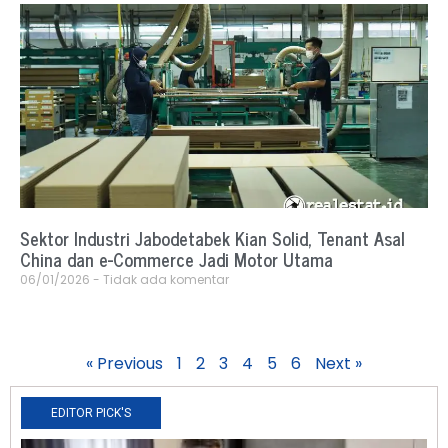
Sektor Industri Jabodetabek Kian Solid, Tenant Asal
China dan e-Commerce Jadi Motor Utama
06/01/2026
Tidak ada komentar
« Previous
1
2
3
4
5
6
Next »
EDITOR PICK'S