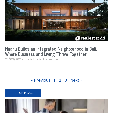
Nuanu Builds an Integrated Neighborhood in Bali,
Where Business and Living Thrive Together
23/03/2025
Tidak ada komentar
« Previous
1
2
3
Next »
EDITOR PICK'S
N