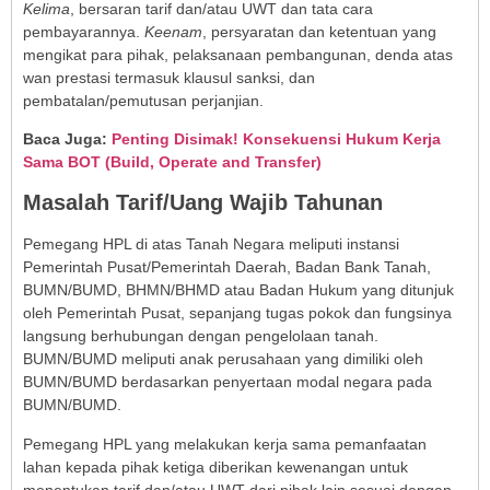
Kelima
, bersaran tarif dan/atau UWT dan tata cara
pembayarannya.
Keenam
, persyaratan dan ketentuan yang
mengikat para pihak, pelaksanaan pembangunan, denda atas
wan prestasi termasuk klausul sanksi, dan
pembatalan/pemutusan perjanjian.
Baca Juga:
Penting Disimak! Konsekuensi Hukum Kerja
Sama BOT (Build, Operate and Transfer)
Masalah Tarif/Uang Wajib Tahunan
Pemegang HPL di atas Tanah Negara meliputi instansi
Pemerintah Pusat/Pemerintah Daerah, Badan Bank Tanah,
BUMN/BUMD, BHMN/BHMD atau Badan Hukum yang ditunjuk
oleh Pemerintah Pusat, sepanjang tugas pokok dan fungsinya
langsung berhubungan dengan pengelolaan tanah.
BUMN/BUMD meliputi anak perusahaan yang dimiliki oleh
BUMN/BUMD berdasarkan penyertaan modal negara pada
BUMN/BUMD.
Pemegang HPL yang melakukan kerja sama pemanfaatan
lahan kepada pihak ketiga diberikan kewenangan untuk
menentukan tarif dan/atau UWT dari pihak lain sesuai dengan