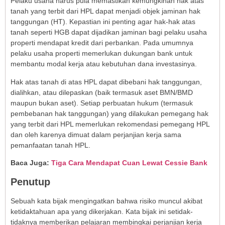
Pelaku usaha harus pula memastikan kemungkinan hak atas
tanah yang terbit dari HPL dapat menjadi objek jaminan hak
tanggungan (HT). Kepastian ini penting agar hak-hak atas
tanah seperti HGB dapat dijadikan jaminan bagi pelaku usaha
properti mendapat kredit dari perbankan. Pada umumnya
pelaku usaha properti memerlukan dukungan bank untuk
membantu modal kerja atau kebutuhan dana investasinya.
Hak atas tanah di atas HPL dapat dibebani hak tanggungan,
dialihkan, atau dilepaskan (baik termasuk aset BMN/BMD
maupun bukan aset). Setiap perbuatan hukum (termasuk
pembebanan hak tanggungan) yang dilakukan pemegang hak
yang terbit dari HPL memerlukan rekomendasi pemegang HPL
dan oleh karenya dimuat dalam perjanjian kerja sama
pemanfaatan tanah HPL.
Baca Juga:
Tiga Cara Mendapat Cuan Lewat Cessie Bank
Penutup
Sebuah kata bijak mengingatkan bahwa risiko muncul akibat
ketidaktahuan apa yang dikerjakan. Kata bijak ini setidak-
tidaknya memberikan pelajaran membingkai perjanjian kerja