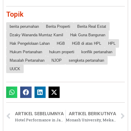
Topik
berita perumahan
Berita Properti
Berita Real Estat
Dzaky Wananda Mumtaz Kamil
Hak Guna Bangunan
Hak Pengelolaan Lahan
HGB
HGB di atas HPL
HPL
Hukum Pertanahan
hukum properti
konflik pertanahan
Masalah Pertanahan
NJOP
sengketa pertanahan
UUCK
ARTIKEL SEBELUMNYA
ARTIKEL BERIKUTNYA
Hotel Performance in Jakarta, Surabaya, and Bali Has Improved in Q2 2023
Monash University, Mekari, dan Digital Hub BSD City Buka Program Beasiswa Bagi Profesional dan Pengusaha