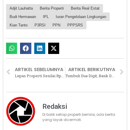
Adjit Lauhatta
Berita Properti
Berita Real Estat
Budi Hermawan
IPL
Iuran Pengelolaan Lingkungan
Kian Tanto
P3RSI
PPN
PPPSRS
ARTIKEL SEBELUMNYA
ARTIKEL BERIKUTNYA
Lepas Properti Senilai Rp2 Triliun, Jababeka Targetkan Cash Balance Rp4 Triliun di 2024
Tumbuh Dua Digit, Bank Danamon Cetak Laba Bersih Rp1,5 Triliun di Semester I 2024
Redaksi
Di balik setiap properti bernilai, ada berita
yang layak dicermati.