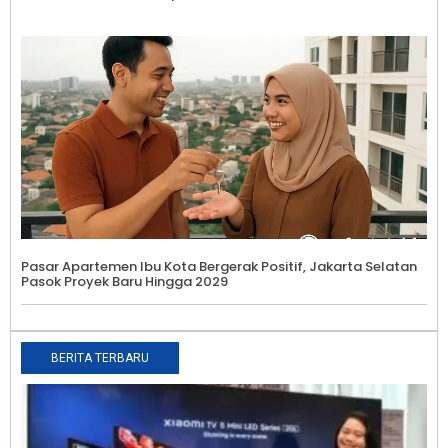
Pasar Apartemen Ibu Kota Bergerak Positif, Jakarta Selatan
Pasok Proyek Baru Hingga 2029
BERITA TERBARU
X
K
S
S