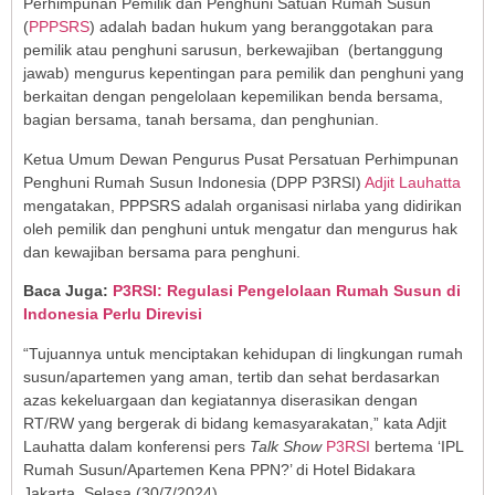
Perhimpunan Pemilik dan Penghuni Satuan Rumah Susun
(
PPPSRS
) adalah badan hukum yang beranggotakan para
pemilik atau penghuni sarusun, berkewajiban (bertanggung
jawab) mengurus kepentingan para pemilik dan penghuni yang
berkaitan dengan pengelolaan kepemilikan benda bersama,
bagian bersama, tanah bersama, dan penghunian.
Ketua Umum Dewan Pengurus Pusat Persatuan Perhimpunan
Penghuni Rumah Susun Indonesia (DPP P3RSI)
Adjit Lauhatta
mengatakan, PPPSRS adalah organisasi nirlaba yang didirikan
oleh pemilik dan penghuni untuk mengatur dan mengurus hak
dan kewajiban bersama para penghuni.
Baca Juga:
P3RSI: Regulasi Pengelolaan Rumah Susun di
Indonesia Perlu Direvisi
“Tujuannya untuk menciptakan kehidupan di lingkungan rumah
susun/apartemen yang aman, tertib dan sehat berdasarkan
azas kekeluargaan dan kegiatannya diserasikan dengan
RT/RW yang bergerak di bidang kemasyarakatan,” kata Adjit
Lauhatta dalam konferensi pers
Talk Show
P3RSI
bertema ‘IPL
Rumah Susun/Apartemen Kena PPN?’ di Hotel Bidakara
Jakarta, Selasa (30/7/2024).