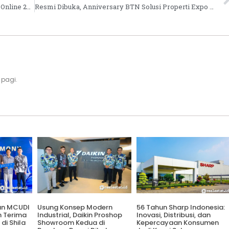
Gandeng 88 Pengembang, BCA Expoversary Online 2021 Digelar
Resmi Dibuka, Anniversary BTN Solusi Properti Expo Tawarkan Bunga KPR Rendah
 pagi.
an MCUDI
Usung Konsep Modern
56 Tahun Sharp Indonesia:
h Terima
Industrial, Daikin Proshop
Inovasi, Distribusi, dan
 di Shila
Showroom Kedua di
Kepercayaan Konsumen