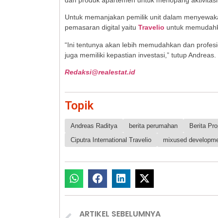
dan produk apartemen untuk menopang aktivitas
Untuk memanjakan pemilik unit dalam menyewak
pemasaran digital yaitu
Travelio
untuk memudahka
“Ini tentunya akan lebih memudahkan dan profes
juga memiliki kepastian investasi,” tutup Andreas.
Redaksi@realestat.id
Topik
Andreas Raditya
berita perumahan
Berita Pro
Ciputra International Travelio
mixused developm
ARTIKEL SEBELUMNYA