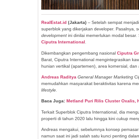
RealEstat.id
(Jakarta)
– Setelah sempat menjadi
superblok yang dikerjakan developer. Pasalnya
development
ini dinilai memerlukan modal besar.
Ciputra International
.
Dikembangkan pengembang nasional
Ciputra G
Barat, Ciputra International mengintegrasikan kaw
hunian vertikal (apartemen), area komersial, da
Andreas Raditya
General Manager Marketing
Ci
memudahkan masyarakat beraktivitas karena meny
lifestyle
.
Baca Juga:
Metland Puri Rilis Cluster Oxalis
Terkait Superblok Ciputra International, dia me
properti di tahun 2020 lalu hingga kini cukup me
Andreas mengakui, sebelumnya konsep pemasara
namun saat ini jadi salah satu kunci penting d