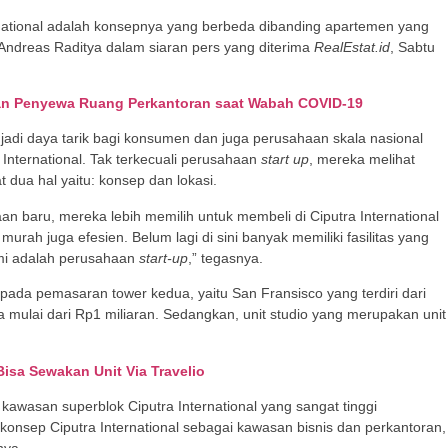
ernational adalah konsepnya yang berbeda dibanding apartemen yang
 Andreas Raditya dalam siaran pers yang diterima
RealEstat.id
, Sabtu
dan Penyewa Ruang Perkantoran saat Wabah COVID-19
njadi daya tarik bagi konsumen dan juga perusahaan skala nasional
 International. Tak terkecuali perusahaan
start up
, mereka melihat
t dua hal yaitu: konsep dan lokasi.
an baru, mereka lebih memilih untuk membeli di Ciputra International
murah juga efesien. Belum lagi di sini banyak memiliki fasilitas yang
ami adalah perusahaan
start-up
,” tegasnya.
us pada pemasaran tower kedua, yaitu San Fransisco yang terdiri dari
mulai dari Rp1 miliaran. Sedangkan, unit studio yang merupakan unit
Bisa Sewakan Unit Via Travelio
 kawasan superblok Ciputra International yang sangat tinggi
a konsep Ciputra International sebagai kawasan bisnis dan perkantoran,