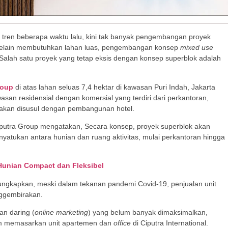
 tren beberapa waktu lalu, kini tak banyak pengembangan proyek
, selain membutuhkan lahan luas, pengembangan konsep
mixed use
 Salah satu proyek yang tetap eksis dengan konsep superblok adalah
roup
di atas lahan seluas 7,4 hektar di kawasan Puri Indah, Jakarta
asan residensial dengan komersial yang terdiri dari perkantoran,
n akan disusul dengan pembangunan hotel.
putra Group mengatakan, Secara konsep, proyek superblok akan
atukan antara hunian dan ruang aktivitas, mulai perkantoran hingga
, Hunian Compact dan Fleksibel
ngungkapkan, meski dalam tekanan pandemi Covid-19, penjualan unit
nggembirakan.
n daring (
online
marketing
) yang belum banyak dimaksimalkan,
alam memasarkan unit apartemen dan
office
di Ciputra International.