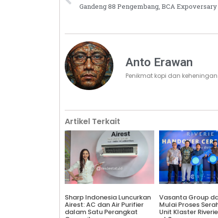
Anto Erawan
Penikmat kopi dan keheningan
Artikel Terkait
Sharp Indonesia Luncurkan
Vasanta Group d
Airest: AC dan Air Purifier
Mulai Proses Sera
dalam Satu Perangkat
Unit Klaster Riverie