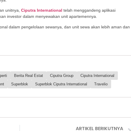
nya.
an unitnya,
Ciputra International
telah menggandeng aplikasi
n investor dalam menyewakan unit apartemennya.
ional dalam pengelolaan sewanya, dan unit sewa akan lebih aman dan
perti
Berita Real Estat
Ciputra Group
Ciputra International
ent
Superblok
Superblok Ciputra International
Travelio
ARTIKEL BERIKUTNYA