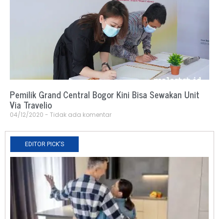
Pemilik Grand Central Bogor Kini Bisa Sewakan Unit
Via Travelio
04/12/2020
Tidak ada komentar
EDITOR PICK'S
N