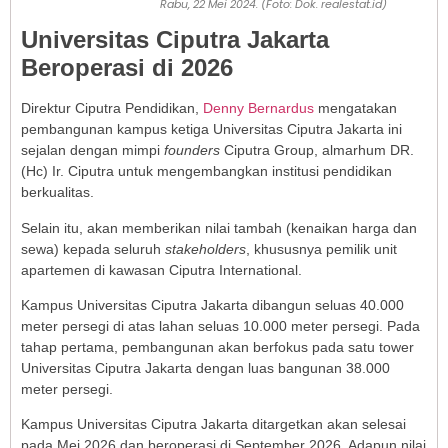
Rabu, 22 Mei 2024. (Foto: Dok. realestat.id)
Universitas Ciputra Jakarta
Beroperasi di 2026
Direktur Ciputra Pendidikan,
Denny Bernardus
mengatakan
pembangunan kampus ketiga Universitas Ciputra Jakarta ini
sejalan dengan mimpi
founders
Ciputra Group, almarhum DR.
(Hc) Ir. Ciputra untuk mengembangkan institusi pendidikan
berkualitas.
Selain itu, akan memberikan nilai tambah (kenaikan harga dan
sewa) kepada seluruh
stakeholders
, khususnya pemilik unit
apartemen di kawasan Ciputra International.
Kampus Universitas Ciputra Jakarta dibangun seluas 40.000
meter persegi di atas lahan seluas 10.000 meter persegi. Pada
tahap pertama, pembangunan akan berfokus pada satu tower
Universitas Ciputra Jakarta dengan luas bangunan 38.000
meter persegi.
Kampus Universitas Ciputra Jakarta ditargetkan akan selesai
pada Mei 2026 dan beroperasi di September 2026. Adapun nilai