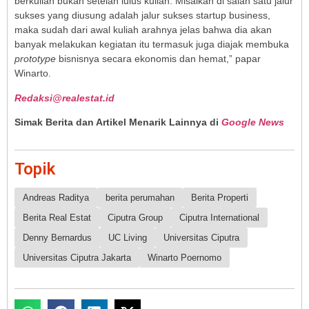
berkuliah bukan setelah lulus kuliah. Misalkan di salah satu jalur
sukses yang diusung adalah jalur sukses startup business,
maka sudah dari awal kuliah arahnya jelas bahwa dia akan
banyak melakukan kegiatan itu termasuk juga diajak membuka
prototype
bisnisnya secara ekonomis dan hemat,” papar
Winarto.
Redaksi@realestat.id
Simak Berita dan Artikel Menarik Lainnya di
Google News
Topik
Andreas Raditya
berita perumahan
Berita Properti
Berita Real Estat
Ciputra Group
Ciputra International
Denny Bernardus
UC Living
Universitas Ciputra
Universitas Ciputra Jakarta
Winarto Poernomo