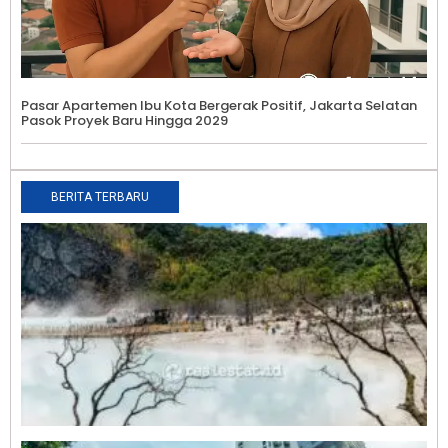
Pasar Apartemen Ibu Kota Bergerak Positif, Jakarta Selatan
Pasok Proyek Baru Hingga 2029
BERITA TERBARU
I
E
W
J
P
L
W
B
R
0