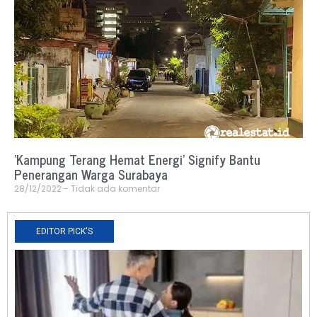
‘Kampung Terang Hemat Energi’ Signify Bantu
Penerangan Warga Surabaya
28/12/2022
Tidak ada komentar
EDITOR PICK'S
N