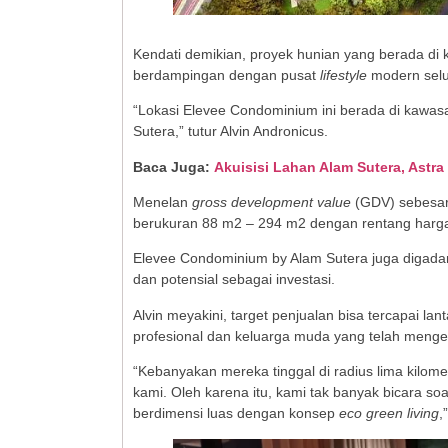
Kendati demikian, proyek hunian yang berada di 
berdampingan dengan pusat
lifestyle
modern selu
“Lokasi Elevee Condominium ini berada di kawa
Sutera,” tutur Alvin Andronicus.
Baca Juga:
Akuisisi Lahan Alam Sutera, Ast
Menelan
gross development value
(GDV) sebesar 
berukuran 88 m2 – 294 m2 dengan rentang harga 
Elevee Condominium by Alam Sutera juga digad
dan potensial sebagai investasi.
Alvin meyakini, target penjualan bisa tercapai 
profesional dan keluarga muda yang telah menge
“Kebanyakan mereka tinggal di radius lima kilom
kami. Oleh karena itu, kami tak banyak bicara soa
berdimensi luas dengan konsep
eco green living
,