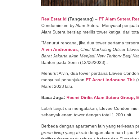
RealEstat.id
(Tangerang)
–
PT Alam Sutera Rea
Condominium by Alam Sutera. Menyusul penjual
Alam Sutera bersiap merilis tower ketiga, dari to
“Menurut rencana, jika dua tower pertama terser
Alvin Andronicus
,
Chief Marketing Officer
Elevee
Barat Jakarta akan Menjadi New Teritory Bagi K
Banten pada Senin (12/06/2023)..
Menurut Alvin, dua tower perdana Elevee Condom
menyusul penunjukan
PT Acset Indonusa Tbk
(
Maret 2023 lalu.
Baca Juga:
Resmi Dirilis Alam Sutera Group, 
Lebih lanjut dia mengatakan, Elevee Condominiu
sebanyak enam tower dengan total 1.200 unit.
Berbeda dengan apartemen lain yang terkesan pa
green living
yang akrab dengan alam nan hijau.
fasilitas
forest park
seluas 4 hektar dan
Eucaplytu