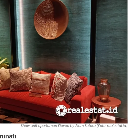
Show unit apartemen Elevee by Alam Sutera (Foto: realestat.id)
minati