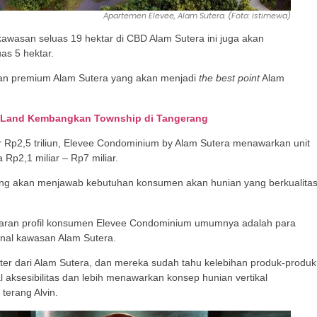
Apartemen Elevee, Alam Sutera. (Foto: istimewa)
kawasan seluas 19 hektar di CBD Alam Sutera ini juga akan
as 5 hektar.
san premium Alam Sutera yang akan menjadi
the best point
Alam
ra Land Kembangkan Township di Tangerang
Rp2,5 triliun, Elevee Condominium by Alam Sutera menawarkan unit
Rp2,1 miliar – Rp7 miliar.
ang akan menjawab kebutuhan konsumen akan hunian yang berkualita
lantaran profil konsumen Elevee Condominium umumnya adalah para
nal kawasan Alam Sutera.
eter dari Alam Sutera, dan mereka sudah tahu kelebihan produk-produk
l aksesibilitas dan lebih menawarkan konsep hunian vertikal
” terang Alvin.