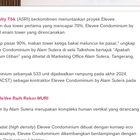
lty Tbk
(ASRI) berkomitmen menuntaskan proyek Elevee
an dua tower pertama yang mencapai 70%, Elevee Condominium by
tal enam tower yang direncanakan.
ap pasar 90%, makan tower ketiga bakal meluncur ke pasar,” ungkap
 Condominium by Alam Sutera di sela Talkshow bertajuk “
Apakah
aum Urban
” yang dihelat di Marketing Office Alam Sutera, Tangerang,
inium sebanyak 533 unit dijadwalkan rampung pada akhir 2024,
ACST) sebagai kontraktor Elevee Condominium by Alam Sutera pada
EleVee Raih Rekor MURI
m by Alam Sutera merupakan kompleks hunian vertikal yang dirancang
dat (
high density
) Elevee Condominium dibuat dengan konsep
eco
 Pasalnya, Elevee Condominium dikembangkan berdampingan dengan
s Park
seluas 1 hektar.