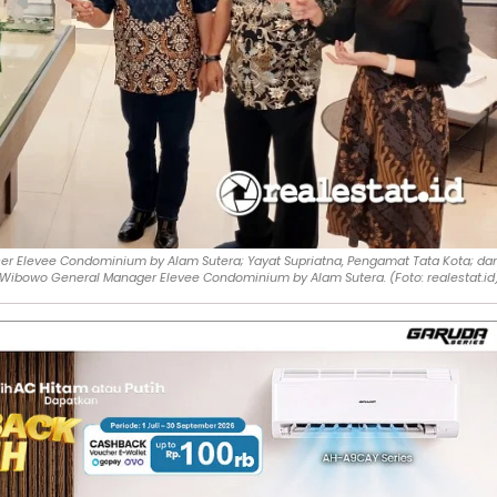
fficer Elevee Condominium by Alam Sutera; Yayat Supriatna, Pengamat Tata Kota; da
i Wibowo General Manager Elevee Condominium by Alam Sutera. (Foto: realestat.id