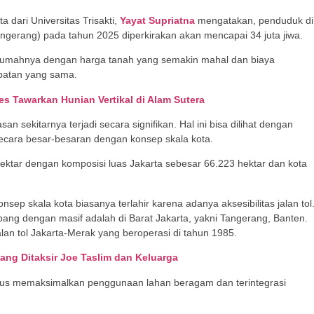
a dari Universitas Trisakti,
Yayat Supriatna
mengatakan, penduduk di
ngerang) pada tahun 2025 diperkirakan akan mencapai 34 juta jiwa.
 rumahnya dengan harga tanah yang semakin mahal dan biaya
mpatan yang sama.
es Tawarkan Hunian Vertikal di Alam Sutera
 sekitarnya terjadi secara signifikan. Hal ini bisa dilihat dengan
ecara besar-besaran dengan konsep skala kota.
ektar dengan komposisi luas Jakarta sebesar 66.223 hektar dan kota
ep skala kota biasanya terlahir karena adanya aksesibilitas jalan tol
ang dengan masif adalah di Barat Jakarta, yakni Tangerang, Banten.
an tol Jakarta-Merak yang beroperasi di tahun 1985.
yang Ditaksir Joe Taslim dan Keluarga
us memaksimalkan penggunaan lahan beragam dan terintegrasi