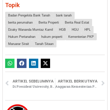
Topik
Badan Pengelola Bank Tanah
bank tanah
berita perumahan
Berita Properti
Berita Real Estat
Dzaky Wananda Mumtaz Kamil
HGB
HGU
HPL
Hukum Pertanahan
hukum properti
Kementerian PKP
Maruarar Sirait
Tanah Sitaan
ARTIKEL SEBELUMNYA
ARTIKEL BERIKUTNYA
Di President University, Bhikkhu Dhammasubho Mahāthera Ulas Pentingnya Pikiran, Jiwa, Raga dan Moralitas
Anggaran Kementerian PKP Capai Rp5,274 Triliun di Tahun 2025, Ini Rinciannya