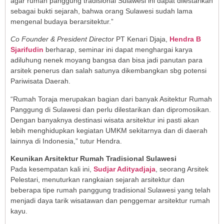
agar rumah panggung tradisional Sulawesi ini dapat dilestarikan
sebagai bukti sejarah, bahwa orang Sulawesi sudah lama
mengenal budaya berarsitektur.”
Co Founder & President Director
PT Kenari Djaja,
Hendra B
Sjarifudin
berharap, seminar ini dapat menghargai karya
adiluhung nenek moyang bangsa dan bisa jadi panutan para
arsitek penerus dan salah satunya dikembangkan sbg potensi
Pariwisata Daerah.
“Rumah Toraja merupakan bagian dari banyak Asitektur Rumah
Panggung di Sulawesi dan perlu dilestarikan dan dipromosikan.
Dengan banyaknya destinasi wisata arsitektur ini pasti akan
lebih menghidupkan kegiatan UMKM sekitarnya dan di daerah
lainnya di Indonesia,” tutur Hendra.
Keunikan Arsitektur Rumah Tradisional Sulawesi
Pada kesempatan kali ini,
Sudjar Adityadjaja
, seorang Arsitek
Pelestari, menuturkan rangkaian sejarah arsitektur dan
beberapa tipe rumah panggung tradisional Sulawesi yang telah
menjadi daya tarik wisatawan dan penggemar arsitektur rumah
kayu.