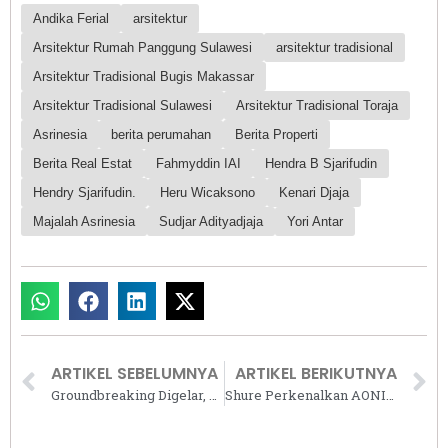
Andika Ferial
arsitektur
Arsitektur Rumah Panggung Sulawesi
arsitektur tradisional
Arsitektur Tradisional Bugis Makassar
Arsitektur Tradisional Sulawesi
Arsitektur Tradisional Toraja
Asrinesia
berita perumahan
Berita Properti
Berita Real Estat
Fahmyddin IAI
Hendra B Sjarifudin
Hendry Sjarifudin.
Heru Wicaksono
Kenari Djaja
Majalah Asrinesia
Sudjar Adityadjaja
Yori Antar
ARTIKEL SEBELUMNYA
ARTIKEL BERIKUTNYA
Groundbreaking Digelar, Unit Apartemen Savyavasa Residences Mulai Dipasarkan
Shure Perkenalkan AONIC FREE: Wireless Earphone dengan Teknologi Sound Isolation