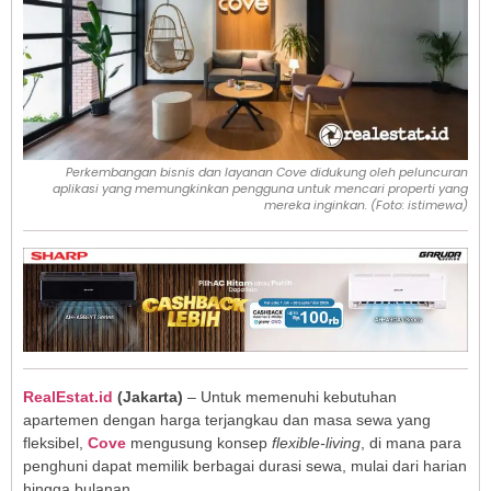
Perkembangan bisnis dan layanan Cove didukung oleh peluncuran
aplikasi yang memungkinkan pengguna untuk mencari properti yang
mereka inginkan. (Foto: istimewa)
RealEstat.id
(Jakarta)
– Untuk memenuhi kebutuhan
apartemen dengan harga terjangkau dan masa sewa yang
fleksibel,
Cove
mengusung konsep
flexible-living
, di mana para
penghuni dapat memilik berbagai durasi sewa, mulai dari harian
hingga bulanan.