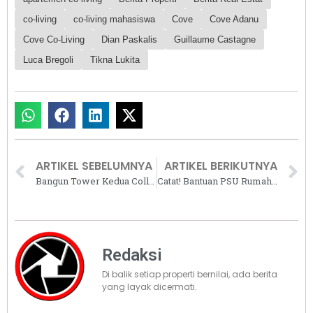
co-living
co-living mahasiswa
Cove
Cove Adanu
Cove Co-Living
Dian Paskalis
Guillaume Castagne
Luca Bregoli
Tikna Lukita
ARTIKEL SEBELUMNYA
ARTIKEL BERIKUTNYA
Bangun Tower Kedua Collins Boulevard, Triniti Land Mulai Lengkapi Fasilitas
Catat! Bantuan PSU Rumah Subsidi Bukan Hanya Jalan Lingkungan
Redaksi
Di balik setiap properti bernilai, ada berita
yang layak dicermati.