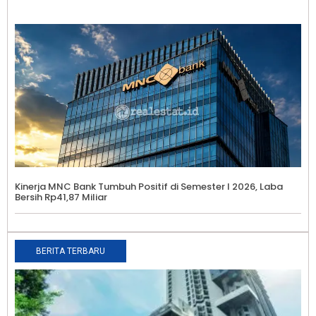
Kinerja MNC Bank Tumbuh Positif di Semester I 2026, Laba
Bersih Rp41,87 Miliar
BERITA TERBARU
H
D
H
E