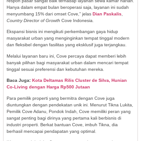
respon pasar sangat baik terhadap layanan sewa kamar harian.
Hanya dalam empat bulan beroperasi saja, layanan ini sudah
menyumbang 15% dari omset Cove,” jelas
Dian Paskalis
,
Country Director of Growth
Cove Indonesia.
Ekspansi bisnis ini mengikuti perkembangan gaya hidup
masyarakat urban yang menginginkan tempat tinggal modern
dan fleksibel dengan fasilitas yang eksklusif juga terjangkau.
Melalui layanan baru ini, Cove percaya dapat memberi lebih
banyak pilihan bagi masyarakat urban dalam mencari tempat
tinggal sesuai preferensi dan kebutuhan mereka.
Baca Juga:
Kota Deltamas Rilis Cluster de Silva, Hunian
Co-Living dengan Harga Rp500 Jutaan
Para pemilik properti yang bermitra dengan Cove juga
diuntungkan dengan pendekatan unik ini. Menurut Tikna Lukita,
Pemilik Cove Adanu, Pondok Indah, Cove memiliki peran yang
sangat penting bagi dirinya yang pertama kali berbisnis di
industri properti. Berkat bantuan Cove, imbuh Tikna, dia
berhasil mencapai pendapatan yang optimal.