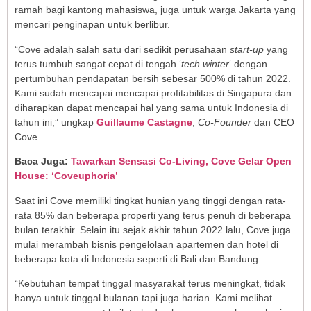
ramah bagi kantong mahasiswa, juga untuk warga Jakarta yang
mencari penginapan untuk berlibur.
“Cove adalah salah satu dari sedikit perusahaan
start-up
yang
terus tumbuh sangat cepat di tengah ‘
tech winter
‘ dengan
pertumbuhan pendapatan bersih sebesar 500% di tahun 2022.
Kami sudah mencapai mencapai profitabilitas di Singapura dan
diharapkan dapat mencapai hal yang sama untuk Indonesia di
tahun ini,” ungkap
Guillaume Castagne
,
Co-Founder
dan CEO
Cove.
Baca Juga:
Tawarkan Sensasi Co-Living, Cove Gelar Open
House: ‘Coveuphoria’
Saat ini Cove memiliki tingkat hunian yang tinggi dengan rata-
rata 85% dan beberapa properti yang terus penuh di beberapa
bulan terakhir. Selain itu sejak akhir tahun 2022 lalu, Cove juga
mulai merambah bisnis pengelolaan apartemen dan hotel di
beberapa kota di Indonesia seperti di Bali dan Bandung.
“Kebutuhan tempat tinggal masyarakat terus meningkat, tidak
hanya untuk tinggal bulanan tapi juga harian. Kami melihat