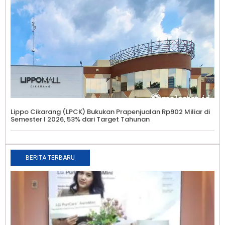
Lippo Cikarang (LPCK) Bukukan Prapenjualan Rp902 Miliar di
Semester I 2026, 53% dari Target Tahunan
BERITA TERBARU
B
R
M
S
L
A
C