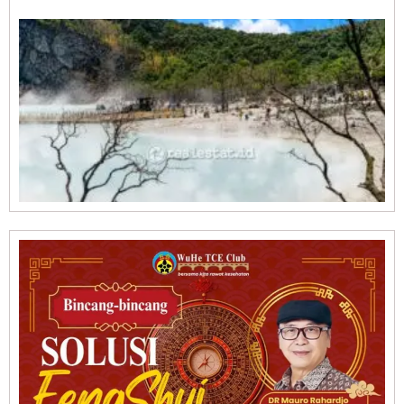
I
E
W
J
P
L
W
B
R
0