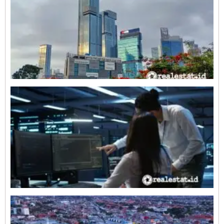
M
G
K
D
T
R
1
5
I
I
D
P
P
E
A
0
P
P
(
C