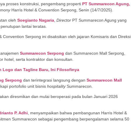
a proses konstruksi, pengembang properti
PT Summarecon Agung,
emony
Harris Hotel & Convention Serpong, Senin (14/7/2025).
utan oleh
Soegianto Nagaria
,
Director
PT Summarecon Agung yang
enutupan lantai teratas.
l & Convention Serpong ini disaksikan oleh jajaran Komisaris dan Direksi
 manajemen
Summarecon Serpong
dan Summarecon Mall Serpong,
r hotel, serta kontraktor dan konsultan.
Logo dan Tagline Baru, Ini Filosofinya
ng Serpong
dan terintegrasi langsung dengan
Summarecon Mall
api portofolio unit bisnis
hospitality
Summarecon.
akan diresmikan dan mulai beroperasi pada bulan Januari 2026
rianto P. Adhi
, menyampaikan bahwa pembangunan Harris Hotel &
omitmen Summarecon sebagai pengembang berpengalaman selama 50