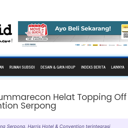
AN
RUMAH SUBSIDI
DESAIN & GAYA HIDUP
INDEKS BERITA
LAINNYA
 Summarecon Helat Topping Off
ntion Serpong
ng Serpong, Harris Hotel & Convention terintegrasi