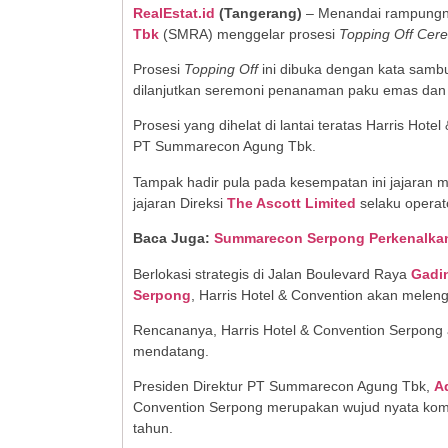
RealEstat.id
(
Tangerang
)
– Menandai rampungny
Tbk
(SMRA) menggelar prosesi
Topping Off Cer
Prosesi
Topping Off
ini dibuka dengan kata samb
dilanjutkan seremoni penanaman paku emas dan p
Prosesi yang dihelat di lantai teratas Harris Hote
PT Summarecon Agung Tbk.
Tampak hadir pula pada kesempatan ini jajaran
jajaran Direksi
The Ascott Limited
selaku operato
Baca Juga:
Summarecon Serpong Perkenalkan 
Berlokasi strategis di Jalan Boulevard Raya
Gadi
Serpong
, Harris Hotel & Convention akan melengk
Rencananya, Harris Hotel & Convention Serpong 
mendatang.
Presiden Direktur PT Summarecon Agung Tbk,
Ad
Convention Serpong merupakan wujud nyata k
tahun.