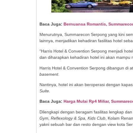
Baca Juga:
Bernuansa Romantis, Summarecon 
Menurutnya, Summarecon Serpong yang kini sema
lainnya, menjadikan kehadiran fasilitas hotel se
“Harris Hotel & Convention Serpong menjadi hote
dan diharapkan kehadiran hotel ini akan mamp
Harris Hotel & Convention Serpong dibangun di at
basement
.
Nantinya, hotel ini akan beroperasi dengan kapasit
Suite
.
Baca Juga:
Harga Mulai Rp4 Miliar, Summare
Dilengkapi dengan beragam fasilitas lengkap da
Gym, Reflexology & Spa, Kids Club
, Kolam Rena
yakni sebuah bar dan resto dengan view kota Se