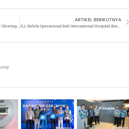
ARTIKEL BERIKUTNYA
GIV Dapuk Zefanya Sharon Sebagai Miss Kulit Glowing di Perhelatan Miss Indonesia 2025
JLL Kelola Operasional Bali International Hospital dengan Layanan Manajemen Terintegrasi Bertaraf Internasional
 pagi.