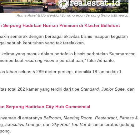
Harris Hotel & Convention Summarecon Serpong (Foto: Istimewa)
Serpong Hadirkan Hunian Premium di Klaster Bellefont
kin semarak dengan berbagai aktivitas bisnis maupun kegiatan
bagai sebuah kebutuhan yang tak terelakkan.
l kelima yang masuk dalam portofolio bisnis perhotelan Summarecon
u memperkuat
recurring income
perusahaan,” tutur Adrianto.
as lahan seluas 5.289 meter persegi, memiliki 18 lantai dan 1
as total 282 kamar yang terdiri dari tipe
Standard, Junior Suite,
dan
con Serpong Hadirkan City Hub Commercial
n nyaman di antaranya
Ballroom, Meeting Room, Restaurant, Fitness &
ng,
Executive Lounge
, dan
Sky Roof Top Bar
di lantai teratas gedung
rpong.