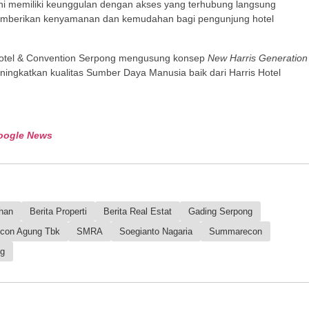
ni memiliki keunggulan dengan akses yang terhubung langsung
mberikan kenyamanan dan kemudahan bagi pengunjung hotel
 Hotel & Convention Serpong mengusung konsep
New Harris Generation
ingkatkan kualitas Sumber Daya Manusia baik dari Harris Hotel
oogle News
ahan
Berita Properti
Berita Real Estat
Gading Serpong
con Agung Tbk
SMRA
Soegianto Nagaria
Summarecon
g