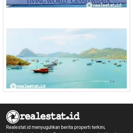
A
E
1
R
1
Realestat.id menyuguhkan berita properti terkini,