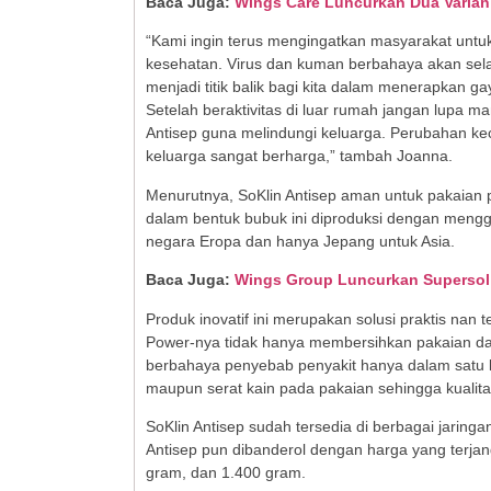
Baca Juga:
Wings Care Luncurkan Dua Varian 
“Kami ingin terus mengingatkan masyarakat untu
kesehatan. Virus dan kuman berbahaya akan selalu
menjadi titik balik bagi kita dalam menerapkan g
Setelah beraktivitas di luar rumah jangan lupa
Antisep guna melindungi keluarga. Perubahan ke
keluarga sangat berharga,” tambah Joanna.
Menurutnya, SoKlin Antisep aman untuk pakaian 
dalam bentuk bubuk ini diproduksi dengan mengg
negara Eropa dan hanya Jepang untuk Asia.
Baca Juga:
Wings Group Luncurkan Supersol
Produk inovatif ini merupakan solusi praktis nan 
Power-nya tidak hanya membersihkan pakaian d
berbahaya penyebab penyakit hanya dalam satu la
maupun serat kain pada pakaian sehingga kualitas
SoKlin Antisep sudah tersedia di berbagai jaring
Antisep pun dibanderol dengan harga yang terja
gram, dan 1.400 gram.