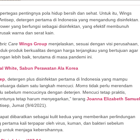
rtegas pentingnya pola hidup bersih dan sehat. Untuk itu, Wings
Antisep, detergen pertama di Indonesia yang mengandung disinfektan.
Power yang berfungsi sebagai disinfektan, yang efektif membunuh
rusak warna dan serat kain.
bric Care
Wings Group
menjelaskan, sesuai dengan visi perusahaan,
duk-produk berkualitas dengan harga terjangkau yang bertujuan agar
ngan lebih baik, terutama di masa pandemi ini.
al White, Sabun Perawatan Ala Korea
sep
, detergen plus disinfektan pertama di Indonesia yang mampu
keluarga dalam satu langkah mencuci.
Moms
tidak perlu merendam
ulu sebelum mencucinya dengan deterjen. Mencuci tetap praktis,
tentunya tetap harum menyegarkan,” terang
Joanna Elizabeth Samue
tisep, Jumat (9/4/2021).
apat diibaratkan sebagai kulit kedua yang memberikan perlindungan
pertama kali terpapar oleh virus, kuman, dan bakteri sebelum
ng untuk menjaga kebersihannya.