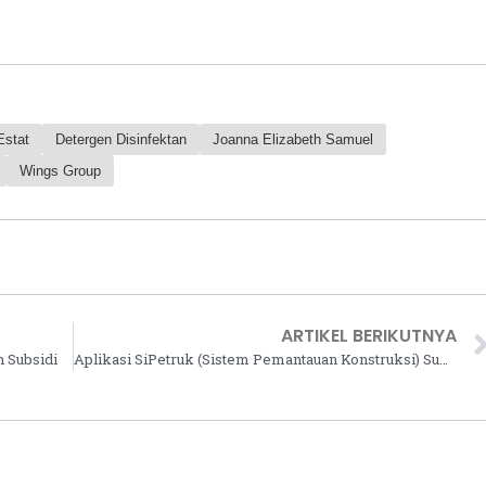
Estat
Detergen Disinfektan
Joanna Elizabeth Samuel
Wings Group
ARTIKEL BERIKUTNYA
 Subsidi
Aplikasi SiPetruk (Sistem Pemantauan Konstruksi) Sudah Bisa Diunduh