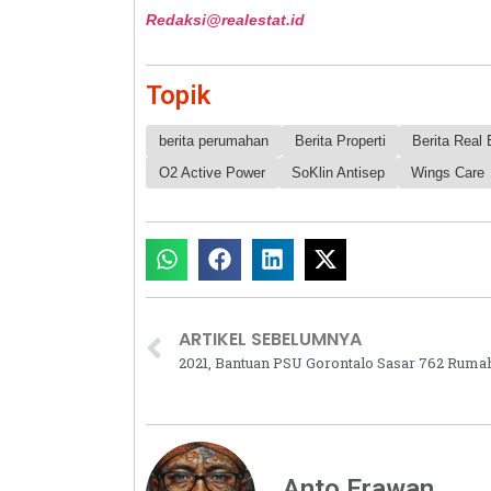
Redaksi@realestat.id
Topik
berita perumahan
Berita Properti
Berita Real 
O2 Active Power
SoKlin Antisep
Wings Care
ARTIKEL SEBELUMNYA
2021, Bantuan PSU Gorontalo Sasar 762 Rumah
Anto Erawan