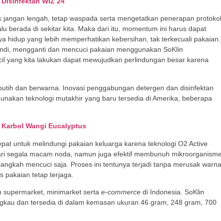
Disinfektan WIZ 24
k jangan lengah, tetap waspada serta mengetatkan penerapan protoko
 berada di sekitar kita. Maka dari itu, momentum ini harus dapat
aya hidup yang lebih memperhatikan kebersihan, tak terkecuali pakaian.
 mandi, mengganti dan mencuci pakaian menggunakan SoKlin
cil yang kita lakukan dapat mewujudkan perlindungan besar karena
putih dan berwarna. Inovasi penggabungan detergen dan disinfektan
unakan teknologi mutakhir yang baru tersedia di Amerika, beberapa
 Karbol Wangi Eucalyptus
tepat untuk melindungi pakaian keluarga karena teknologi O2 Active
ari segala macam noda, namun juga efektif membunuh mikroorganism
ngkah mencuci saja. Proses ini tentunya terjadi tanpa merusak warn
 pakaian tetap terjaga.
an supermarket, minimarket serta
e-commerce
di Indonesia. SoKlin
ngkau dan tersedia di dalam kemasan ukuran 46 gram, 248 gram, 700