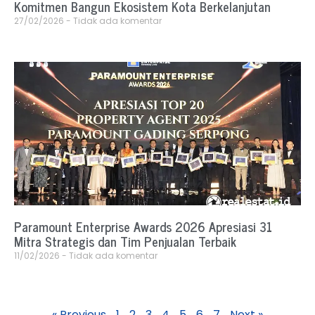
Komitmen Bangun Ekosistem Kota Berkelanjutan
27/02/2026
Tidak ada komentar
Paramount Enterprise Awards 2026 Apresiasi 31
Mitra Strategis dan Tim Penjualan Terbaik
11/02/2026
Tidak ada komentar
« Previous
1
2
3
4
5
6
7
Next »