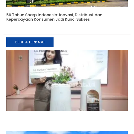
56 Tahun Sharp Indonesia: Inovasi, Distribusi, dan
Kepercayaan Konsumen Jadi Kunci Sukses
BERITA TERBARU
B
R
M
S
L
A
C
P
A
d
T
F
L
A
0
T