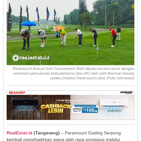
Paramount Annual Golf Tournament 2026 dibuka secara resmi dengan
seremoni pemukulan bola pertama (tee off) oleh oleh Norman Daulay
selaku Direktur Paramount Land. (Foto: Istimewa)
RealEstat.id
(
Tangerang
)
– Paramount Gading Serpong
kembali menghadirkan ajang olah raga prestisius melalui