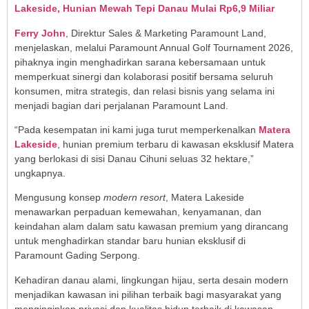
Lakeside, Hunian Mewah Tepi Danau Mulai Rp6,9 Miliar
Ferry John
, Direktur Sales & Marketing Paramount Land,
menjelaskan, melalui Paramount Annual Golf Tournament 2026,
pihaknya ingin menghadirkan sarana kebersamaan untuk
memperkuat sinergi dan kolaborasi positif bersama seluruh
konsumen, mitra strategis, dan relasi bisnis yang selama ini
menjadi bagian dari perjalanan Paramount Land.
“Pada kesempatan ini kami juga turut memperkenalkan
Matera
Lakeside
, hunian premium terbaru di kawasan eksklusif Matera
yang berlokasi di sisi Danau Cihuni seluas 32 hektare,”
ungkapnya.
Mengusung konsep
modern resort
, Matera Lakeside
menawarkan perpaduan kemewahan, kenyamanan, dan
keindahan alam dalam satu kawasan premium yang dirancang
untuk menghadirkan standar baru hunian eksklusif di
Paramount Gading Serpong.
Kehadiran danau alami, lingkungan hijau, serta desain modern
menjadikan kawasan ini pilihan terbaik bagi masyarakat yang
menginginkan privasi dan kualitas hidup terbaik di kawasan