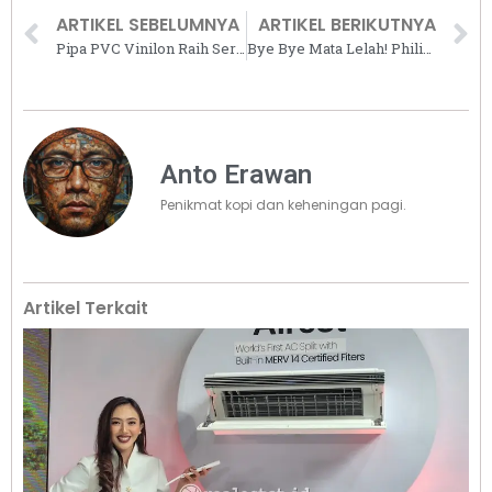
ARTIKEL SEBELUMNYA
ARTIKEL BERIKUTNYA
Pipa PVC Vinilon Raih Sertifikasi Anti Jamur IAPMO, Solusi Perpipaan Higienis untuk Hunian Sehat
Bye Bye Mata Lelah! Philips Rilis Lampu LED UltraBright dengan Pencahayaan 40% Lebih Terang dan Nyaman
Anto Erawan
Penikmat kopi dan keheningan pagi.
Artikel Terkait