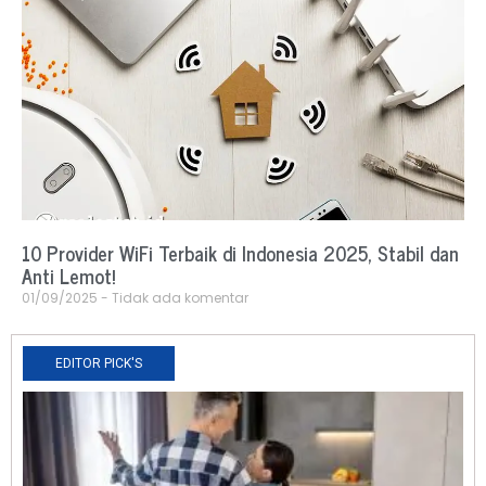
10 Provider WiFi Terbaik di Indonesia 2025, Stabil dan
Anti Lemot!
01/09/2025
Tidak ada komentar
EDITOR PICK'S
N