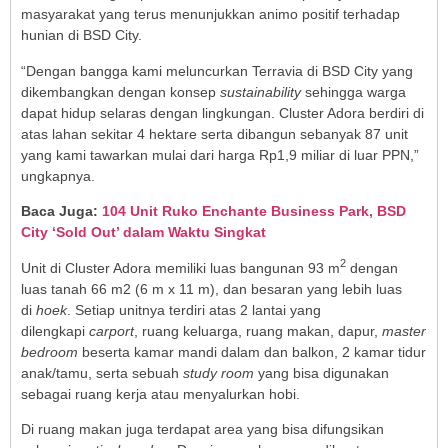
masyarakat yang terus menunjukkan animo positif terhadap
hunian di BSD City.
“Dengan bangga kami meluncurkan Terravia di BSD City yang
dikembangkan dengan konsep
sustainability
sehingga warga
dapat hidup selaras dengan lingkungan. Cluster Adora berdiri di
atas lahan sekitar 4 hektare serta dibangun sebanyak 87 unit
yang kami tawarkan mulai dari harga Rp1,9 miliar di luar PPN,”
ungkapnya.
Baca Juga:
104 Unit Ruko Enchante Business Park, BSD
City ‘Sold Out’ dalam Waktu Singkat
2
Unit di Cluster Adora memiliki luas bangunan 93 m
dengan
luas tanah 66 m2 (6 m x 11 m), dan besaran yang lebih luas
di
hoek
. Setiap unitnya terdiri atas 2 lantai yang
dilengkapi
carport
, ruang keluarga, ruang makan, dapur,
master
bedroom
beserta kamar mandi dalam dan balkon, 2 kamar tidur
anak/tamu, serta sebuah
study room
yang bisa digunakan
sebagai ruang kerja atau menyalurkan hobi.
Di ruang makan juga terdapat area yang bisa difungsikan