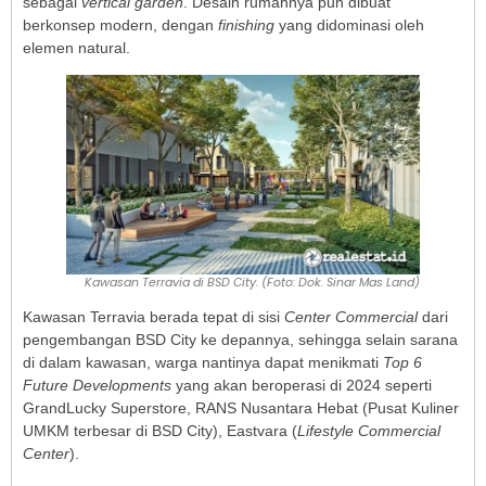
sebagai
vertical garden
. Desain rumahnya pun dibuat
berkonsep modern, dengan
finishing
yang didominasi oleh
elemen natural.
Kawasan Terravia di BSD City. (Foto: Dok. Sinar Mas Land)
Kawasan Terravia berada tepat di sisi
Center Commercial
dari
pengembangan BSD City ke depannya, sehingga selain sarana
di dalam kawasan, warga nantinya dapat menikmati
Top 6
Future Developments
yang akan beroperasi di 2024 seperti
GrandLucky Superstore, RANS Nusantara Hebat (Pusat Kuliner
UMKM terbesar di BSD City), Eastvara (
Lifestyle Commercial
Center
).