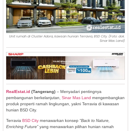
Unit rumah di Cluster Adora, kawsan hunian Terravia, BSD City. (Foto: dok.
Sinar Mas Land)
RealEstat.id
(Tangerang)
– Menyadari pentingnya
pembangunan berkelanjutan,
Sinar Mas Land
mengembangkan
produk properti ramah lingkungan, yakni Terravia di kawasan
hunian BSD City.
Terravia
BSD City
menawarkan konsep
“Back to Nature,
Enriching Future”
yang menawarkan pilihan hunian ramah