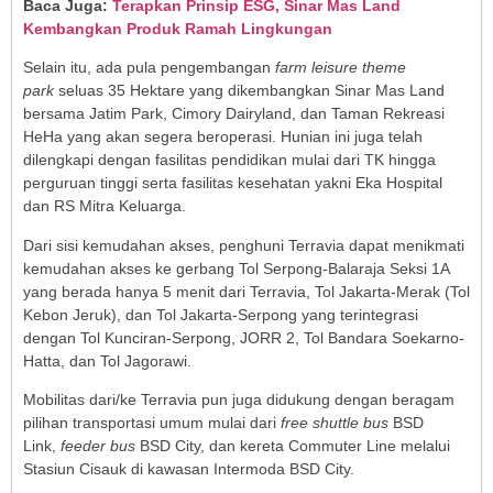
Baca Juga:
Terapkan Prinsip ESG, Sinar Mas Land
Kembangkan Produk Ramah Lingkungan
Selain itu, ada pula pengembangan
farm leisure
theme
park
seluas 35 Hektare yang dikembangkan Sinar Mas Land
bersama Jatim Park, Cimory Dairyland, dan Taman Rekreasi
HeHa yang akan segera beroperasi. Hunian ini juga telah
dilengkapi dengan fasilitas pendidikan mulai dari TK hingga
perguruan tinggi serta fasilitas kesehatan yakni Eka Hospital
dan RS Mitra Keluarga.
Dari sisi kemudahan akses, penghuni Terravia dapat menikmati
kemudahan akses ke gerbang Tol Serpong-Balaraja Seksi 1A
yang berada hanya 5 menit dari Terravia, Tol Jakarta-Merak (Tol
Kebon Jeruk), dan Tol Jakarta-Serpong yang terintegrasi
dengan Tol Kunciran-Serpong, JORR 2, Tol Bandara Soekarno-
Hatta, dan Tol Jagorawi.
Mobilitas dari/ke Terravia pun juga didukung dengan beragam
pilihan transportasi umum mulai dari
free shuttle bus
BSD
Link,
feeder bus
BSD City, dan kereta Commuter Line melalui
Stasiun Cisauk di kawasan Intermoda BSD City.