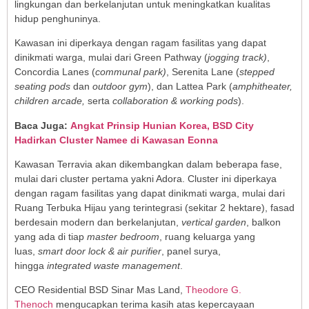
lingkungan dan berkelanjutan untuk meningkatkan kualitas
hidup penghuninya.
Kawasan ini diperkaya dengan ragam fasilitas yang dapat
dinikmati warga, mulai dari Green Pathway (
jogging track)
,
Concordia Lanes (
communal park)
, Serenita Lane (
stepped
seating pods
dan
outdoor gym
), dan Lattea Park (
amphitheater,
children arcade,
serta
collaboration & working pods
).
Baca Juga:
Angkat Prinsip Hunian Korea, BSD City
Hadirkan Cluster Namee di Kawasan Eonna
Kawasan Terravia akan dikembangkan dalam beberapa fase,
mulai dari cluster pertama yakni Adora. Cluster ini diperkaya
dengan ragam fasilitas yang dapat dinikmati warga, mulai dari
Ruang Terbuka Hijau yang terintegrasi (sekitar 2 hektare), fasad
berdesain modern dan berkelanjutan,
vertical garden
, balkon
yang ada di tiap
master bedroom
, ruang keluarga yang
luas,
smart door lock & air purifier
, panel surya,
hingga
integrated waste management
.
CEO Residential BSD Sinar Mas Land,
Theodore G.
Thenoch
mengucapkan terima kasih atas kepercayaan