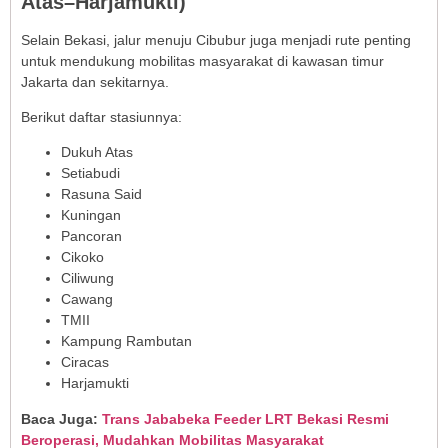
Atas–Harjamukti)
Selain Bekasi, jalur menuju Cibubur juga menjadi rute penting
untuk mendukung mobilitas masyarakat di kawasan timur
Jakarta dan sekitarnya.
Berikut daftar stasiunnya:
Dukuh Atas
Setiabudi
Rasuna Said
Kuningan
Pancoran
Cikoko
Ciliwung
Cawang
TMII
Kampung Rambutan
Ciracas
Harjamukti
Baca Juga:
Trans Jababeka Feeder LRT Bekasi Resmi
Beroperasi, Mudahkan Mobilitas Masyarakat