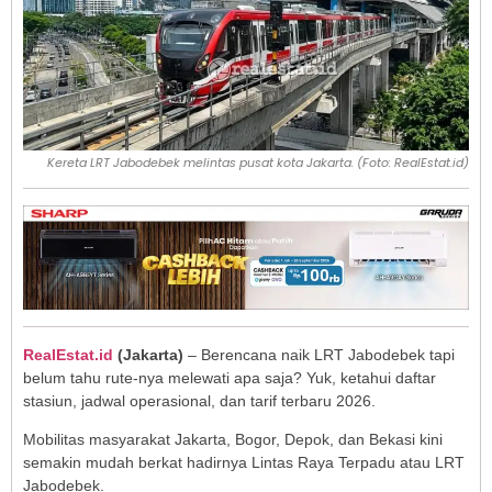
Kereta LRT Jabodebek melintas pusat kota Jakarta. (Foto: RealEstat.id)
RealEstat.id
(Jakarta)
– Berencana naik LRT Jabodebek tapi
belum tahu rute-nya melewati apa saja? Yuk, ketahui daftar
stasiun, jadwal operasional, dan tarif terbaru 2026.
Mobilitas masyarakat Jakarta, Bogor, Depok, dan Bekasi kini
semakin mudah berkat hadirnya Lintas Raya Terpadu atau LRT
Jabodebek.