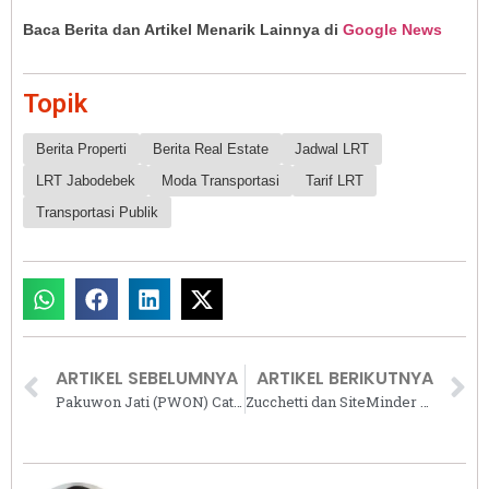
Baca Berita dan Artikel Menarik Lainnya di
Google News
Topik
Berita Properti
Berita Real Estate
Jadwal LRT
LRT Jabodebek
Moda Transportasi
Tarif LRT
Transportasi Publik
ARTIKEL SEBELUMNYA
ARTIKEL BERIKUTNYA
Pakuwon Jati (PWON) Catat Pendapatan Rp1,65 Triliun di Kuartal I 2026, Recurring Income Tetap Dominan
Zucchetti dan SiteMinder Perkuat Integrasi Teknologi, Perluas Potensi Pendapatan Hotel Global