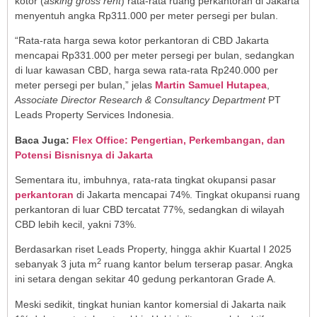
kotor (
asking gross rent
) rata-rata ruang perkantoran di Jakarta
menyentuh angka Rp311.000 per meter persegi per bulan.
“Rata-rata harga sewa kotor perkantoran di CBD Jakarta
mencapai Rp331.000 per meter persegi per bulan, sedangkan
di luar kawasan CBD, harga sewa rata-rata Rp240.000 per
meter persegi per bulan,” jelas
Martin Samuel Hutapea
,
Associate Director Research & Consultancy Department
PT
Leads Property Services Indonesia.
Baca Juga:
Flex Office: Pengertian, Perkembangan, dan
Potensi Bisnisnya di Jakarta
Sementara itu, imbuhnya, rata-rata tingkat okupansi pasar
perkantoran
di Jakarta mencapai 74%. Tingkat okupansi ruang
perkantoran di luar CBD tercatat 77%, sedangkan di wilayah
CBD lebih kecil, yakni 73%.
Berdasarkan riset Leads Property, hingga akhir Kuartal I 2025
2
sebanyak 3 juta m
ruang kantor belum terserap pasar. Angka
ini setara dengan sekitar 40 gedung perkantoran Grade A.
Meski sedikit, tingkat hunian kantor komersial di Jakarta naik