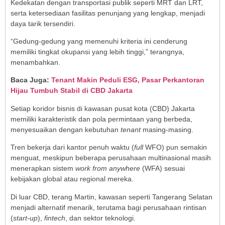
Kedekatan dengan transportasi publik seperti MRT dan LRT,
serta ketersediaan fasilitas penunjang yang lengkap, menjadi
daya tarik tersendiri.
“Gedung-gedung yang memenuhi kriteria ini cenderung
memiliki tingkat okupansi yang lebih tinggi,” terangnya,
menambahkan.
Baca Juga:
Tenant Makin Peduli ESG, Pasar Perkantoran
Hijau Tumbuh Stabil di CBD Jakarta
Setiap koridor bisnis di kawasan pusat kota (CBD) Jakarta
memiliki karakteristik dan pola permintaan yang berbeda,
menyesuaikan dengan kebutuhan
tenant
masing-masing.
Tren bekerja dari kantor penuh waktu (
full
WFO) pun semakin
menguat, meskipun beberapa perusahaan multinasional masih
menerapkan sistem
work from anywhere
(WFA) sesuai
kebijakan global atau regional mereka.
Di luar CBD, terang Martin, kawasan seperti Tangerang Selatan
menjadi alternatif menarik, terutama bagi perusahaan rintisan
(
start-up
),
fintech
, dan sektor teknologi.