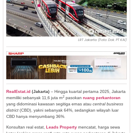
LRT Jakarta. (Foto: Dok. PT KAI)
RealEstat.id
(Jakarta)
– Hingga kuartal pertama 2025, Jakarta
2
memiliki sebanyak 11,6 juta m
pasokan
ruang perkantoran
yang didominasi kawasan segitiga emas atau
central business
district
(CBD), yakni sebanyak 64%, sedangkan wilayah luar
CBD hanya menyumbang 36%.
Konsultan real estat,
Leads Property
mencatat, harga sewa