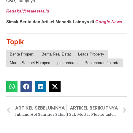
CBD,” tutupnya.
Redaksi@realestat.id
Simak Berita dan Artikel Menarik Lainnya di
Google News
Topik
Berita Properti
Berita Real Estat
Leads Property
Martin Samuel Hutapea
perkantoran
Perkantoran Jakarta
ARTIKEL SEBELUMNYA
ARTIKEL BERIKUTNYA
Intiland Hot Summer Sale 2025: Banyak Bonus, Banyak Untung!
1 Sak Mortar Plester untuk Berapa M2? Begini Cara Hitung Kebutuhannya dengan Tepat