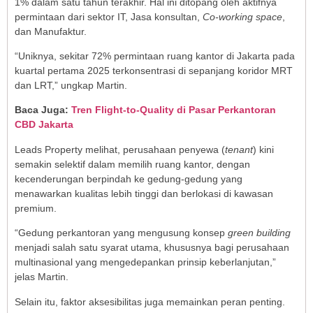
1% dalam satu tahun terakhir. Hal ini ditopang oleh aktifnya
permintaan dari sektor IT, Jasa konsultan,
Co-working space
,
dan Manufaktur.
“Uniknya, sekitar 72% permintaan ruang kantor di Jakarta pada
kuartal pertama 2025 terkonsentrasi di sepanjang koridor MRT
dan LRT,” ungkap Martin.
Baca Juga:
Tren Flight-to-Quality di Pasar Perkantoran
CBD Jakarta
Leads Property melihat, perusahaan penyewa (
tenant
) kini
semakin selektif dalam memilih ruang kantor, dengan
kecenderungan berpindah ke gedung-gedung yang
menawarkan kualitas lebih tinggi dan berlokasi di kawasan
premium.
“Gedung perkantoran yang mengusung konsep
green building
menjadi salah satu syarat utama, khususnya bagi perusahaan
multinasional yang mengedepankan prinsip keberlanjutan,”
jelas Martin.
Selain itu, faktor aksesibilitas juga memainkan peran penting.