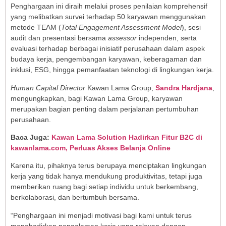
Penghargaan ini diraih melalui proses penilaian komprehensif
yang melibatkan survei terhadap 50 karyawan menggunakan
metode TEAM (
Total Engagement Assessment Model
), sesi
audit dan presentasi bersama
assessor
independen, serta
evaluasi terhadap berbagai inisiatif perusahaan dalam aspek
budaya kerja, pengembangan karyawan, keberagaman dan
inklusi, ESG, hingga pemanfaatan teknologi di lingkungan kerja.
Human Capital Director
Kawan Lama Group,
Sandra Hardjana
,
mengungkapkan, bagi Kawan Lama Group, karyawan
merupakan bagian penting dalam perjalanan pertumbuhan
perusahaan.
Baca Juga:
Kawan Lama Solution Hadirkan Fitur B2C di
kawanlama.com, Perluas Akses Belanja Online
Karena itu, pihaknya terus berupaya menciptakan lingkungan
kerja yang tidak hanya mendukung produktivitas, tetapi juga
memberikan ruang bagi setiap individu untuk berkembang,
berkolaborasi, dan bertumbuh bersama.
“Penghargaan ini menjadi motivasi bagi kami untuk terus
menghadirkan pengalaman kerja yang relevan dengan