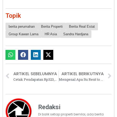
Topik
berita perumahan
Berita Properti
Berita Real Estat
Group Kawan Lama
HR Asia
Sandra Hardjana
ARTIKEL SEBELUMNYA
ARTIKEL BERIKUTNYA
Cetak Pendapatan Rp323,2 Miliar, PP Properti Paparkan Hasil Transformasi di RUPST 2025
Mengenal Apa Itu Rent to Own (RTO), Calon Pembeli Rumah Wajib Tahu!
Redaksi
Di balik setiap properti bernilai, ada berita