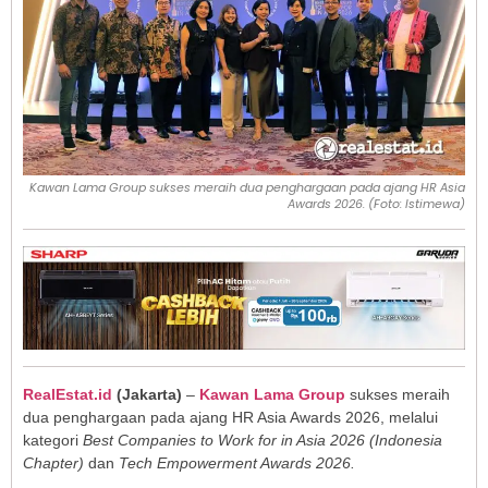
Kawan Lama Group sukses meraih dua penghargaan pada ajang HR Asia
Awards 2026. (Foto: Istimewa)
RealEstat.id
(
Jakarta
)
–
Kawan Lama Group
sukses meraih
dua penghargaan pada ajang HR Asia Awards 2026, melalui
kategori
Best Companies to Work for in Asia 2026 (Indonesia
Chapter)
dan
Tech Empowerment Awards 2026.