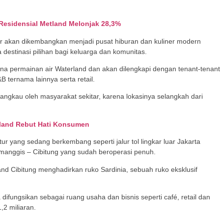
 Residensial Metland Melonjak 28,3%
tar akan dikembangkan menjadi pusat hiburan dan kuliner modern
destinasi pilihan bagi keluarga dan komunitas.
hana permainan air Waterland dan akan dilengkapi dengan tenant-tenant
 ternama lainnya serta retail.
angkau oleh masyarakat sekitar, karena lokasinya selangkah dari
etland Rebut Hati Konsumen
tur yang sedang berkembang seperti jalur tol lingkar luar Jakarta
 Cimanggis – Cibitung yang sudah beroperasi penuh.
and Cibitung menghadirkan ruko Sardinia, sebuah ruko eksklusif
 difungsikan sebagai ruang usaha dan bisnis seperti café, retail dan
,2 miliaran.