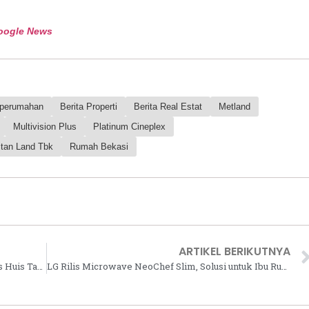
oogle News
a perumahan
Berita Properti
Berita Real Estat
Metland
Multivision Plus
Platinum Cineplex
itan Land Tbk
Rumah Bekasi
ARTIKEL BERIKUTNYA
Luncurkan Show Unit Cluster Baltic, Synthesis Huis Tawarkan Konsep ‘Spacious Living’
LG Rilis Microwave NeoChef Slim, Solusi untuk Ibu Rumah Tangga Siapkan Bekal Sekolah