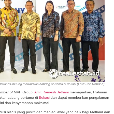
Metland Cibitung merupakan cabang pertama di Bekasi (Foto: Dok. Metland)
mber of
MVP Group,
Amit Ramesh Jethani
memaparkan, Platinum
pakan cabang pertama di
Bekasi
dan dapat memberikan pengalaman
rkini dan kenyamanan maksimal.
si bisnis yang positif dan menjadi awal yang baik bagi Metland dan