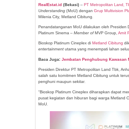
RealEstat.id
(Bekasi)
–
PT Metropolitan Land, T
Understanding
(MoU) dengan
Grup Multivision Pl
Milenia City, Metland Cibitung.
Penandatanganan MoU dilakukan oleh Presiden D
Platinum Sinema –
Member of
MVP Group,
Amit 
Bioskop Platinum Cineplex di
Metland Cibitung
dil
entertainment
utama yang menempati lahan selua
Baca Juga:
Jembatan Penghubung Kawasan Me
Presiden Direktur PT Metropolitan Land Tbk, Anh
salah satu komitmen Metland Cibitung untuk teru
penghuni maupun sekitar.
“Bioskop Platinum Cineplex diharapkan dapat me
pusat kegiatan dan hiburan bagi warga Metland C
MoU.