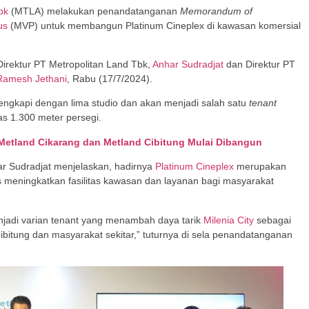
bk
(MTLA) melakukan penandatanganan
Memorandum of
us
(MVP) untuk membangun Platinum Cineplex di kawasan komersial
irektur PT Metropolitan Land Tbk,
Anhar Sudradjat
dan Direktur PT
Ramesh Jethani
, Rabu (17/7/2024).
engkapi dengan lima studio dan akan menjadi salah satu
tenant
s 1.300 meter persegi.
tland Cikarang dan Metland Cibitung Mulai Dibangun
ar Sudradjat menjelaskan, hadirnya
Platinum Cineplex
merupakan
s meningkatkan fasilitas kawasan dan layanan bagi masyarakat
njadi varian tenant yang menambah daya tarik
Milenia City
sebagai
ibitung dan masyarakat sekitar,” tuturnya di sela penandatanganan