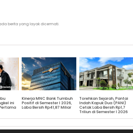
i, ada berita yang layak dicermati.
ibu
Kinerja MNC Bank Tumbuh
Torehkan Sejarah, Pantai
gkel ini
Positif di Semester I 2026,
Indah Kapuk Dua (PANI)
Pertama
Laba Bersih Rp41,87 Miliar
Cetak Laba Bersih Rp1,7
Triliun di Semester I 2026