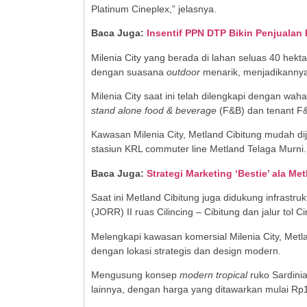
Platinum Cineplex,” jelasnya.
Baca Juga:
Insentif PPN DTP Bikin Penjualan
Milenia City yang berada di lahan seluas 40 hek
dengan suasana
outdoor
menarik, menjadikannya 
Milenia City saat ini telah dilengkapi dengan wa
stand alone food & beverage
(F&B) dan tenant F&B
Kawasan Milenia City, Metland Cibitung mudah dij
stasiun KRL commuter line Metland Telaga Murni.
Baca Juga:
Strategi Marketing ‘Bestie’ ala M
Saat ini Metland Cibitung juga didukung infrastruk
(JORR) II ruas Cilincing – Cibitung dan jalur tol
Melengkapi kawasan komersial Milenia City, Metl
dengan lokasi strategis dan design modern.
Mengusung konsep
modern tropical
ruko Sardinia
lainnya, dengan harga yang ditawarkan mulai Rp1