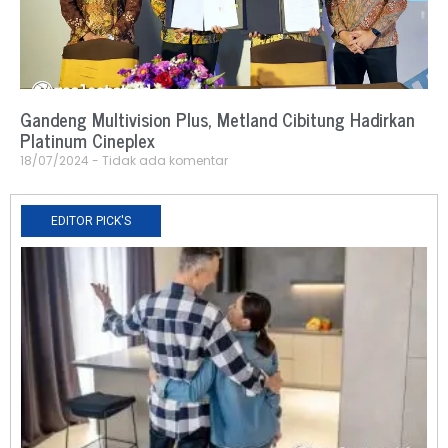
Gandeng Multivision Plus, Metland Cibitung Hadirkan
Platinum Cineplex
18/07/2024
Tidak ada komentar
EDITOR PICK'S
N
R
0