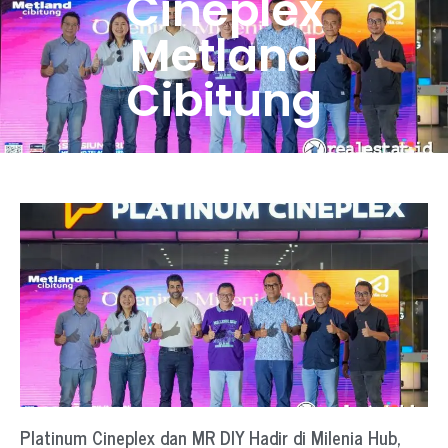
Cineplex
Metland
Cibitung
Platinum Cineplex dan MR DIY Hadir di Milenia Hub,