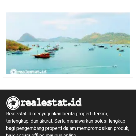
E
1
R
1
Realestat.id menyuguhkan berita properti terkini,
terlengkap, dan akurat. Serta menawarkan solusi lengkap
bagi pengembang properti dalam mempromosikan produk,
baik secara offline maupun online.