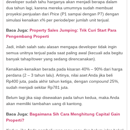
developer sudah tahu harganya akan menjadi berapa dalam
dua tahun lagi, karena mereka umumnya sudah membuat
proyeksi penjualan dari
Price
(P1 sampai dengan P7) dengan
simulasi kenaikan x% per periode/per jumlah unit terjual.
Baca Juga:
Property Sales Jumping: Trik Curi Start Para
Pengembang Properti
Jadi, inilah salah satu alasan mengapa developer tidak ingin
semua unitnya terjual pada saat paling awal (kecuali ada begitu
banyak tahap/
tower
yang sedang direncanakan).
Kenaikan-kenaikan berada pada kisaran 40% – 90% dari harga
perdana (2 – 3 tahun lalu). Artinya, nilai aset Anda jika beli
Rp400 juta, pada akhir tahun ketiga, dengan
compound
25%,
sudah menjadi sekitar Rp781 juta.
Belum lagi jika siap disewakan pada tahun kedua, maka Anda
akan memiliki tambahan uang di kantong.
Baca Juga:
Bagaimana Sih Cara Menghitung Capital Gain
Properti?