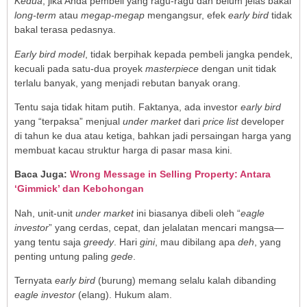
Kedua
, jika Anda pembeli yang ragu-ragu dan belum jelas bakal
long-term
atau
megap-megap
mengangsur, efek
early bird
tidak
bakal terasa pedasnya.
Early bird model
, tidak berpihak kepada pembeli jangka pendek,
kecuali pada satu-dua proyek
masterpiece
dengan unit tidak
terlalu banyak, yang menjadi rebutan banyak orang.
Tentu saja tidak hitam putih. Faktanya, ada investor
early bird
yang “terpaksa” menjual
under market
dari
price list
developer
di tahun ke dua atau ketiga, bahkan jadi persaingan harga yang
membuat kacau struktur harga di pasar masa kini.
Baca Juga:
Wrong Message in Selling Property: Antara
‘Gimmick’ dan Kebohongan
Nah, unit-unit
under market
ini biasanya dibeli oleh “
eagle
investor
” yang cerdas, cepat, dan jelalatan mencari mangsa—
yang tentu saja
greedy
. Hari
gini
, mau dibilang apa
deh
, yang
penting untung paling
gede
.
Ternyata
early bird
(burung) memang selalu kalah dibanding
eagle investor
(elang). Hukum alam.