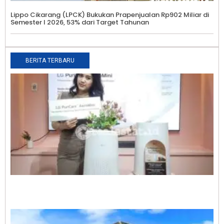
Lippo Cikarang (LPCK) Bukukan Prapenjualan Rp902 Miliar di
Semester I 2026, 53% dari Target Tahunan
BERITA TERBARU
B
R
M
S
L
A
C
P
A
d
T
F
L
A
0
T
S