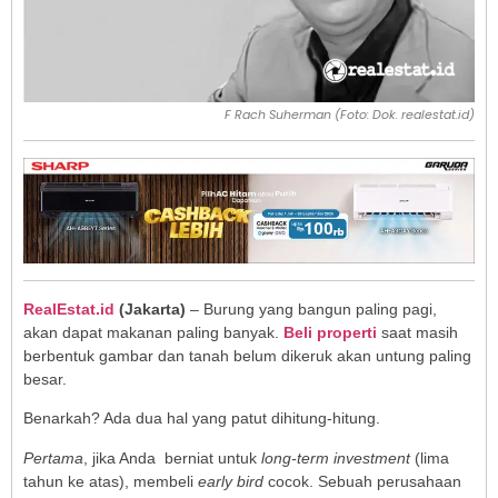
F Rach Suherman (Foto: Dok. realestat.id)
RealEstat.id
(Jakarta)
– Burung yang bangun paling pagi,
akan dapat makanan paling banyak.
Beli properti
saat masih
berbentuk gambar dan tanah belum dikeruk akan untung paling
besar.
Benarkah? Ada dua hal yang patut dihitung-hitung.
Pertama
, jika Anda berniat untuk
long-term investment
(lima
tahun ke atas), membeli
early bird
cocok. Sebuah perusahaan