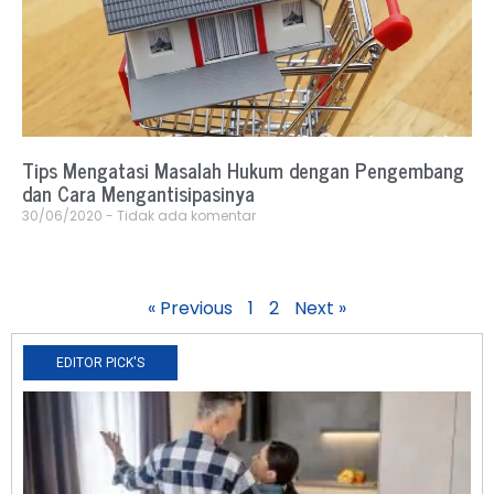
Tips Mengatasi Masalah Hukum dengan Pengembang
dan Cara Mengantisipasinya
30/06/2020
Tidak ada komentar
« Previous
1
2
Next »
EDITOR PICK'S
N