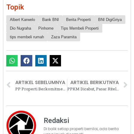
Topik
Albert Karwelo
Bank BNI
Berita Properti
BNI DigiGriya
Dio Nugraha
Pinhome
Tips Membeli Properti
tips membeli rumah
Zaza Paramita
ARTIKEL SEBELUMNYA
ARTIKEL BERIKUTNYA
PP Properti Berkomitmen Lanjutkan Pembangunan Apartemen Mazhoji, Depok
PPKM Dicabut, Pasar Ritel Jabodetabek Menuju Posisi Take-Off di 2023
Redaksi
Di balik setiap properti bernilai, ada berita