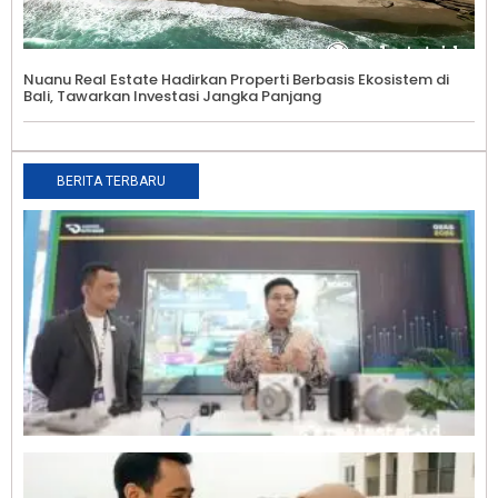
Nuanu Real Estate Hadirkan Properti Berbasis Ekosistem di
Bali, Tawarkan Investasi Jangka Panjang
BERITA TERBARU
T
K
J
B
O
G
A
0
P
A
I