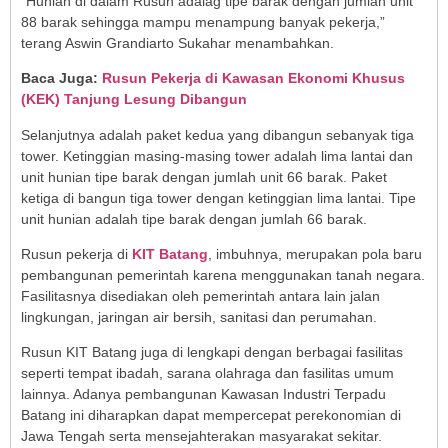
“Hunian di dalam Rusun adalag tipe barak dengan jumlah unit
88 barak sehingga mampu menampung banyak pekerja,”
terang Aswin Grandiarto Sukahar menambahkan.
Baca Juga:
Rusun Pekerja di Kawasan Ekonomi Khusus
(KEK) Tanjung Lesung Dibangun
Selanjutnya adalah paket kedua yang dibangun sebanyak tiga
tower. Ketinggian masing-masing tower adalah lima lantai dan
unit hunian tipe barak dengan jumlah unit 66 barak. Paket
ketiga di bangun tiga tower dengan ketinggian lima lantai. Tipe
unit hunian adalah tipe barak dengan jumlah 66 barak.
Rusun pekerja di
KIT Batang
, imbuhnya, merupakan pola baru
pembangunan pemerintah karena menggunakan tanah negara.
Fasilitasnya disediakan oleh pemerintah antara lain jalan
lingkungan, jaringan air bersih, sanitasi dan perumahan.
Rusun KIT Batang juga di lengkapi dengan berbagai fasilitas
seperti tempat ibadah, sarana olahraga dan fasilitas umum
lainnya. Adanya pembangunan Kawasan Industri Terpadu
Batang ini diharapkan dapat mempercepat perekonomian di
Jawa Tengah serta mensejahterakan masyarakat sekitar.