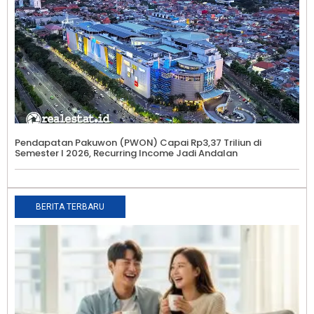
Pendapatan Pakuwon (PWON) Capai Rp3,37 Triliun di
Semester I 2026, Recurring Income Jadi Andalan
BERITA TERBARU
P
A
S
M
E
A
M