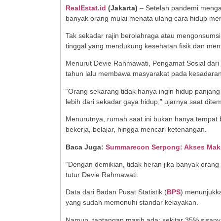
RealEstat.id
(Jakarta)
– Setelah pandemi menga
banyak orang mulai menata ulang cara hidup me
Tak sekadar rajin berolahraga atau mengonsumsi
tinggal yang mendukung kesehatan fisik dan ment
Menurut Devie Rahmawati, Pengamat Sosial dari
tahun lalu membawa masyarakat pada kesadaran
“Orang sekarang tidak hanya ingin hidup panjang 
lebih dari sekadar gaya hidup,” ujarnya saat dit
Menurutnya, rumah saat ini bukan hanya tempat beri
bekerja, belajar, hingga mencari ketenangan.
Baca Juga:
Summarecon Serpong: Akses Mak
“Dengan demikian, tidak heran jika banyak orang 
tutur Devie Rahmawati.
Data dari Badan Pusat Statistik (
BPS
) menunjukka
yang sudah memenuhi standar kelayakan.
Namun, tantangan masih ada: sekitar 35% sisan