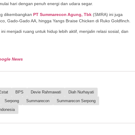
mulai hari dengan penuh energi dan udara segar.
yang dikembangkan
PT Summarecon Agung, Tbk
(SMRA) ini juga
Colico, Gado-Gado AA, hingga Yangs Braise Chicken di Ruko Goldfinch.
ini menjadi ruang untuk hidup lebih aktif, menjalin relasi sosial, dan
oogle News
Estat
BPS
Devie Rahmawati
Diah Nurhayati
Serpong
Summarecon
Summarecon Serpong
Indonesia