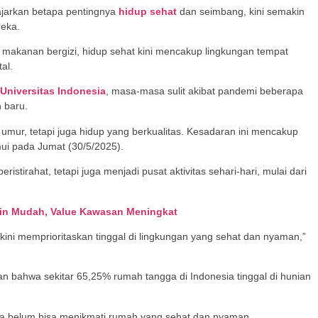
jarkan betapa pentingnya
hidup sehat
dan seimbang, kini semakin
reka.
 makanan bergizi, hidup sehat kini mencakup lingkungan tempat
al.
Universitas Indonesia
, masa-masa sulit akibat pandemi beberapa
 baru.
umur, tetapi juga hidup yang berkualitas. Kesadaran ini mencakup
emui pada Jumat (30/5/2025).
stirahat, tetapi juga menjadi pusat aktivitas sehari-hari, mulai dari
in Mudah, Value Kawasan Meningkat
kini memprioritaskan tinggal di lingkungan yang sehat dan nyaman,”
n bahwa sekitar 65,25% rumah tangga di Indonesia tinggal di hunian
ya belum bisa menikmati rumah yang sehat dan nyaman.