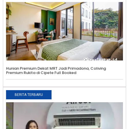
Hunian Premium Dekat MRT Jadi Primadona, Coliving
Premium Rukita di Cipete Full Booked
BERITA TERBARU
S
I
L
A
d
P