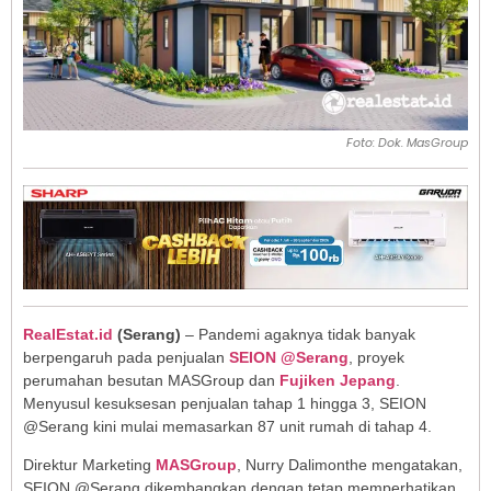
Foto: Dok. MasGroup
RealEstat.id
(Serang)
– Pandemi agaknya tidak banyak
berpengaruh pada penjualan
SEION @Serang
, proyek
perumahan besutan MASGroup dan
Fujiken Jepang
.
Menyusul kesuksesan penjualan tahap 1 hingga 3, SEION
@Serang kini mulai memasarkan 87 unit rumah di tahap 4.
Direktur Marketing
MASGroup
, Nurry Dalimonthe mengatakan,
SEION @Serang dikembangkan dengan tetap memperhatikan