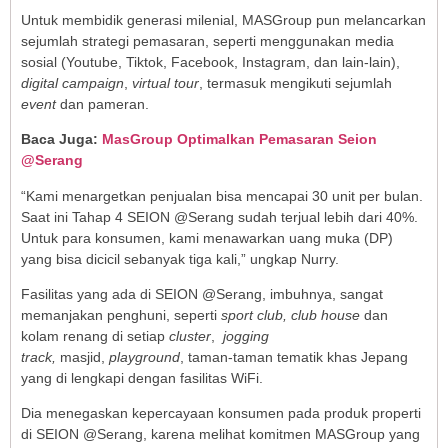
Untuk membidik generasi milenial, MASGroup pun melancarkan
sejumlah strategi pemasaran, seperti menggunakan media
sosial (Youtube, Tiktok, Facebook, Instagram, dan lain-lain),
digital campaign
,
virtual tour
, termasuk mengikuti sejumlah
event
dan pameran.
Baca Juga:
MasGroup
Optimalkan Pemasaran Seion
@Serang
“Kami menargetkan penjualan bisa mencapai 30 unit per bulan.
Saat ini Tahap 4 SEION @Serang sudah terjual lebih dari 40%.
Untuk para konsumen, kami menawarkan uang muka (DP)
yang bisa dicicil sebanyak tiga kali,” ungkap Nurry.
Fasilitas yang ada di SEION @Serang, imbuhnya, sangat
memanjakan penghuni, seperti
sport club, club house
dan
kolam renang di setiap
cluster
,
jogging
track,
masjid,
playground
, taman-taman tematik khas Jepang
yang di lengkapi dengan fasilitas WiFi.
Dia menegaskan kepercayaan konsumen pada produk properti
di SEION @Serang, karena melihat komitmen MASGroup yang