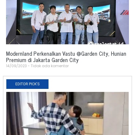
Modernland Perkenalkan Vastu @Garden City, Hunian
Premium di Jakarta Garden City
14/09/2023
Tidak ada komentar
EDITOR PICK'S
N