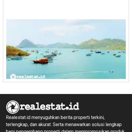
A
E
1
R
1
Realestat.id menyuguhkan berita properti terkini,
terlengkap, dan akurat. Serta menawarkan solusi lengkap
bagi pengembang properti dalam mempromosikan produk,