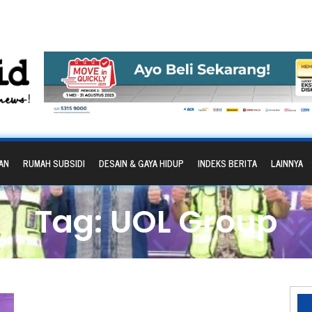
AN
RUMAH SUBSIDI
DESAIN & GAYA HIDUP
INDEKS BERITA
LAINNYA
Tag: UOL Group