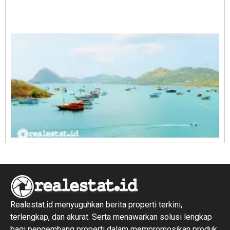
A
E
1
R
1
Realestat.id menyuguhkan berita properti terkini,
terlengkap, dan akurat. Serta menawarkan solusi lengkap
bagi pengembang properti dalam mempromosikan produk,