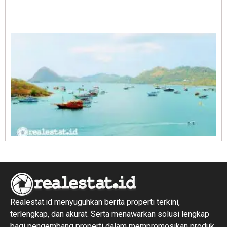
A
E
1
R
1
Realestat.id menyuguhkan berita properti terkini,
terlengkap, dan akurat. Serta menawarkan solusi lengkap
bagi pengembang properti dalam mempromosikan produk,