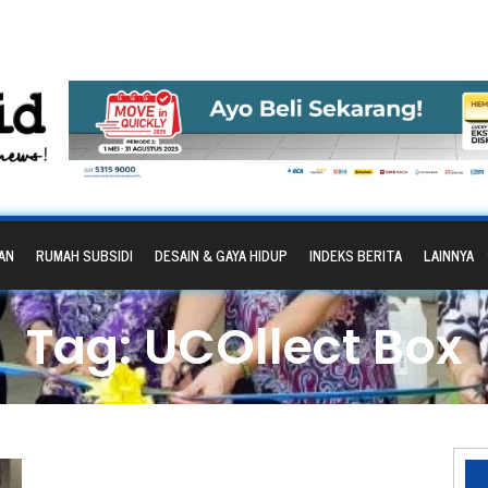
AN
RUMAH SUBSIDI
DESAIN & GAYA HIDUP
INDEKS BERITA
LAINNYA
Tag: UCOllect Box