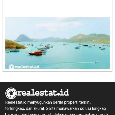
A
E
1
R
1
Realestat.id menyuguhkan berita properti terkini,
terlengkap, dan akurat. Serta menawarkan solusi lengkap
bagi pengembang properti dalam mempromosikan produk,