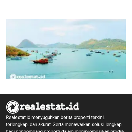
A
E
1
R
1
Realestat.id menyuguhkan berita properti terkini,
terlengkap, dan akurat. Serta menawarkan solusi lengkap
bagi pengembang properti dalam mempromosikan produk,