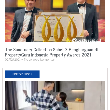
The Sanctuary Collection Sabet 3 Penghargaan di
PropertyGuru Indonesia Property Awards 2021
02/12/2021
Tidak ada komentar
EDITOR PICK'S
N