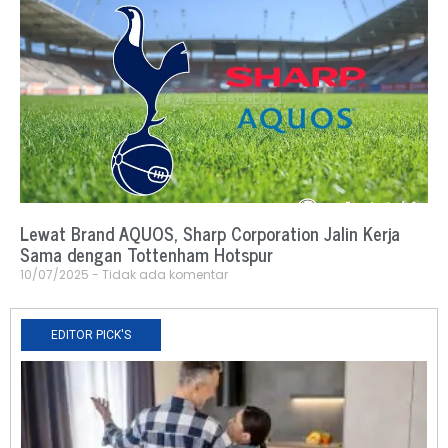
Lewat Brand AQUOS, Sharp Corporation Jalin Kerja
Sama dengan Tottenham Hotspur
10/07/2025
Tidak ada komentar
EDITOR PICK'S
N