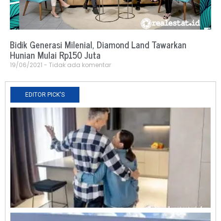
Bidik Generasi Milenial, Diamond Land Tawarkan
Hunian Mulai Rp150 Juta
19/06/2021
Tidak ada komentar
EDITOR PICK'S
N
R
0