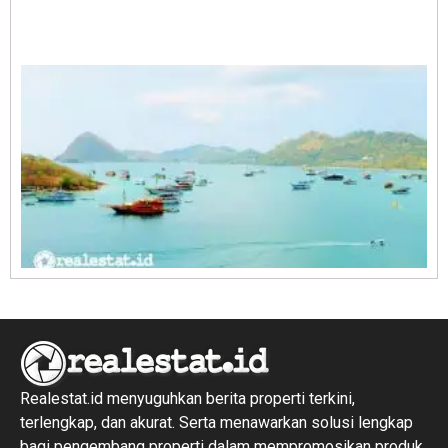
A
E
1
R
1
Realestat.id menyuguhkan berita properti terkini,
terlengkap, dan akurat. Serta menawarkan solusi lengkap
bagi pengembang properti dalam mempromosikan produk,