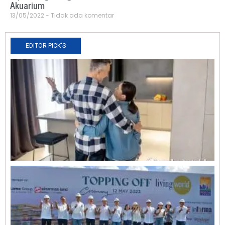
Akuarium
13/05/2022
Tidak ada komentar
EDITOR PICK'S
N
R
0
O
L