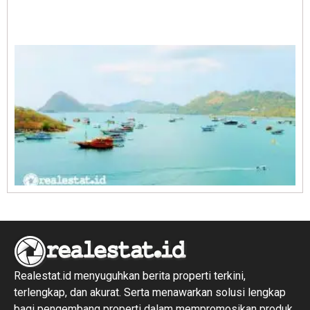
A
E
1
R
1
Realestat.id menyuguhkan berita properti terkini,
terlengkap, dan akurat. Serta menawarkan solusi lengkap
bagi pengembang properti dalam mempromosikan produk,