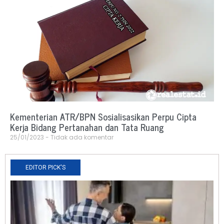
Kementerian ATR/BPN Sosialisasikan Perpu Cipta
Kerja Bidang Pertanahan dan Tata Ruang
25/01/2023
Tidak ada komentar
EDITOR PICK'S
N