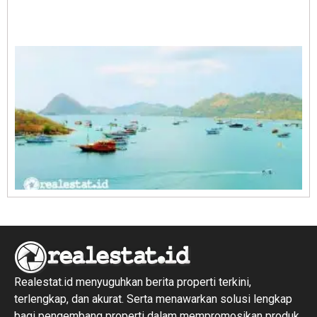
A
E
1
R
1
Realestat.id menyuguhkan berita properti terkini,
terlengkap, dan akurat. Serta menawarkan solusi lengkap
bagi pengembang properti dalam mempromosikan produk,